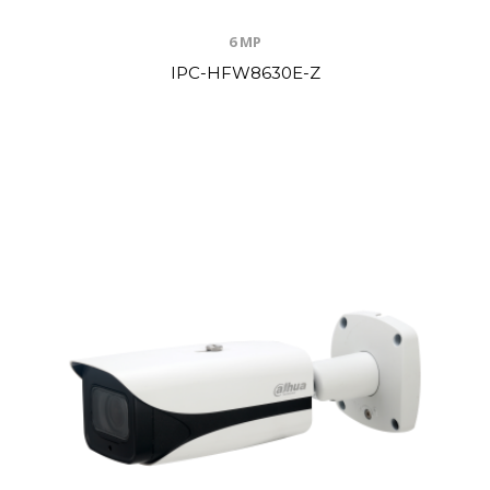
6 MP
IPC-HFW8630E-Z